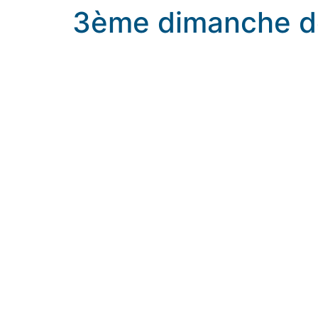
3ème dimanche de
3ème dimanche de Carême – Année A : la sam
rennes.catholique.fr