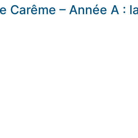
 Carême – Année A : la
aritaine