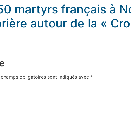
 50 martyrs français à 
prière autour de la « Cr
Dame de Paris : Veillée de prière autour de la « Croix d’im
e
 champs obligatoires sont indiqués avec
*