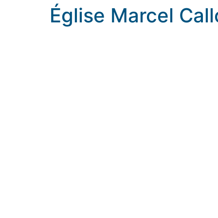
Église Marcel Callo
Église Marcel Callo : Enfin l’inauguration !
rennes.catholique.fr