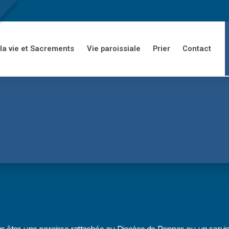
la vie et Sacrements
Vie paroissiale
Prier
Contact
us êtes une paroisse rattachée au Diocèse de Rennes ou un service