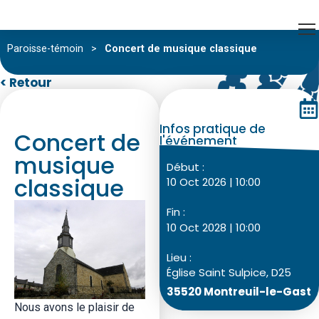
Paroisse-témoin
>
Concert de musique classique
< Retour
Infos pratique de
Concert de
l'événement
musique
Début :
classique
10 Oct 2026 | 10:00
Fin :
10 Oct 2028 | 10:00
Lieu :
Église Saint Sulpice, D25
35520 Montreuil-le-Gast
Nous avons le plaisir de