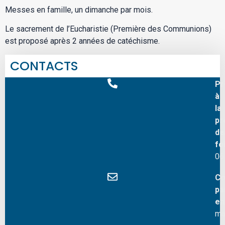
Messes en famille, un dimanche par mois.
Le sacrement de l’Eucharistie (Première des Communions)
est proposé après 2 années de catéchisme.
CONTACTS
Pr
à
la
pr
de
fo
06
Co
pa
em
ma