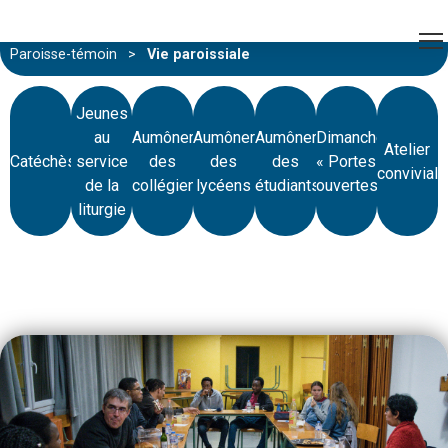
Paroisse-témoin
>
Vie paroissiale
Jeunes
au
Aumônerie
Aumônerie
Aumônerie
Dimanche
Atelier
Catéchèse
service
des
des
des
« Portes
conviviale
de la
collégiens
lycéens
étudiants
ouvertes »
liturgie