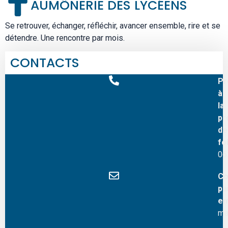
AUMÔNERIE DES LYCÉENS
Se retrouver, échanger, réfléchir, avancer ensemble, rire et se
détendre. Une rencontre par mois.
CONTACTS
Pr
à
la
pr
de
fo
06
Co
pa
em
ma