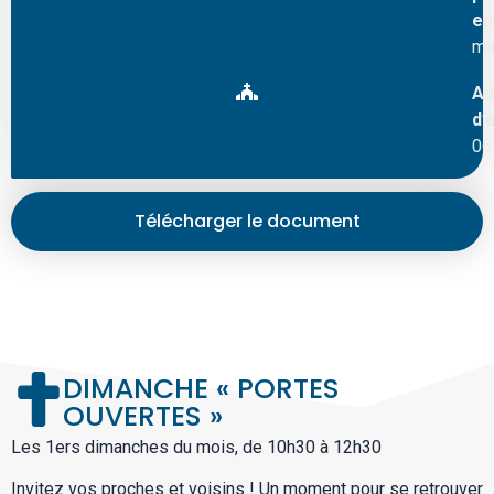
em
ma
Ad
d’
06
Télécharger le document
DIMANCHE « PORTES
OUVERTES »
Les 1ers dimanches du mois, de 10h30 à 12h30
Invitez vos proches et voisins !
Un moment pour se retrouver