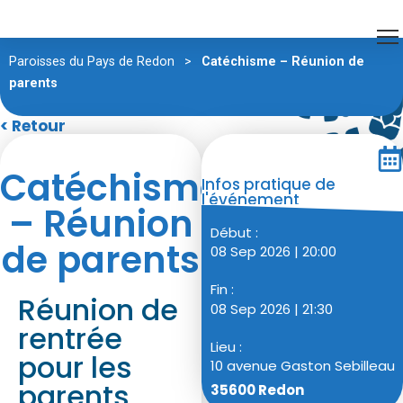
Paroisses du Pays de Redon
>
Catéchisme – Réunion de
parents
< Retour
Catéchisme
Infos pratique de
l'événement
– Réunion
Début :
de parents
08 Sep 2026 | 20:00
Fin :
Réunion de
08 Sep 2026 | 21:30
rentrée
Lieu :
pour les
10 avenue Gaston Sebilleau
parents
35600 Redon