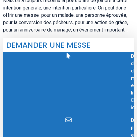
Mais on a toujours reconnu la possibilité de joindre à cette
intention générale, une intention particulière. On peut donc
offrir une messe pour un malade, une personne éprouvée,
pour la conversion des pécheurs, pour une action de grâce,
pour un anniversaire de mariage, un événement important…
DEMANDER UNE MESSE
D
d’
de
m
en
li
Cl
ici
D
pa
em