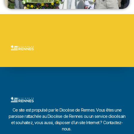
Ce site est propulsé par le Diocèse de Rennes. Vous êtes une
paroisse rattachée au Diocèse de Rennes ou un service diocésain
et souhaitez, vous aussi, disposer d’un site Internet ? Contactez-
nous.