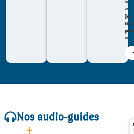
»,
«
je
n’
pa
»
Nos audio-guides
|