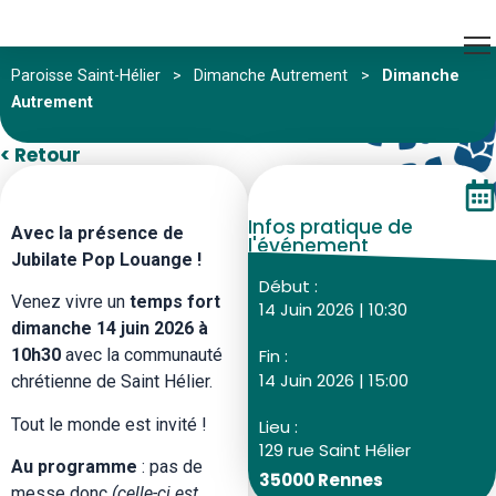
Paroisse Saint-Hélier
>
Dimanche Autrement
>
Dimanche
Autrement
< Retour
Infos pratique de
Avec la présence de
l'événement
Jubilate Pop Louange !
Début :
Venez vivre un
temps fort
14 Juin 2026 | 10:30
dimanche 14 juin 2026 à
10h30
avec la communauté
Fin :
14 Juin 2026 | 15:00
chrétienne de Saint Hélier.
Tout le monde est invité !
Lieu :
129 rue Saint Hélier
Au programme
: pas de
35000 Rennes
messe donc
(celle-ci est