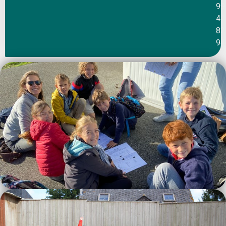
99
41
82
94