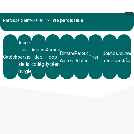
Paroisse Saint-Hélier
>
Vie paroissiale
Jeunes
au
Aumônerie
Aumônerie
Dimanche
Paroucours
Jeunes
Jeunes
Catéchèse
service
des
des
Prier
Autrement
Alpha
mariés
actifs
de la
collégiens
lycéens
liturgie