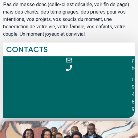
Pas de messe donc (celle-ci est décalée, voir fin de page)
mais des chants, des témoignages, des prières pour vos
intentions, vos projets, vos soucis du moment, une
bénédiction de votre vie, votre famille, vos enfants, votre
couple. Un moment joyeux et convivial.
CONTACTS
pa
hel
02
99
41
82
94