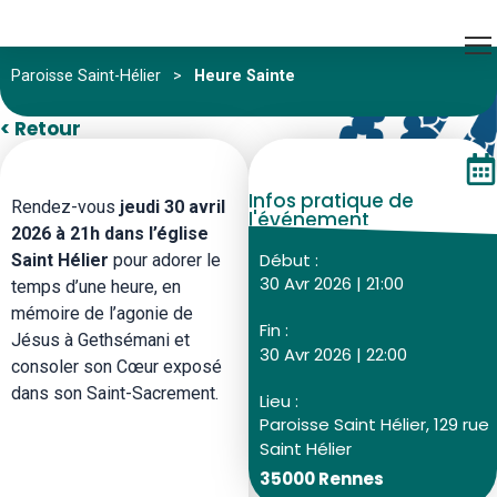
Paroisse Saint-Hélier
>
Heure Sainte
< Retour
Infos pratique de
Rendez-vous
jeudi 30 avril
l'événement
2026 à 21h dans l’église
Début :
Saint Hélier
pour adorer le
30 Avr 2026 | 21:00
temps d’une heure, en
mémoire de l’agonie de
Fin :
Jésus à Gethsémani et
30 Avr 2026 | 22:00
consoler son Cœur exposé
dans son Saint-Sacrement.
Lieu :
Paroisse Saint Hélier, 129 rue
Saint Hélier
35000 Rennes