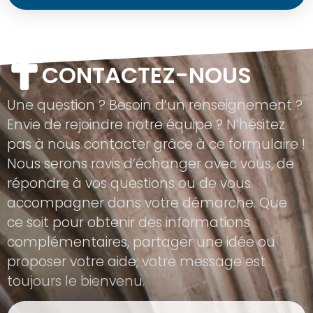
CONTACTEZ-NOUS
Une question ? Besoin d’un renseignement ?
Envie de rejoindre notre équipe ? N’hésitez
pas à nous contacter grâce à ce formulaire !
Nous serons ravis d’échanger avec vous, de
répondre à vos questions ou de vous
accompagner dans votre démarche. Que
ce soit pour obtenir des informations
complémentaires, partager une idée ou
proposer votre aide, votre message est
toujours le bienvenu.