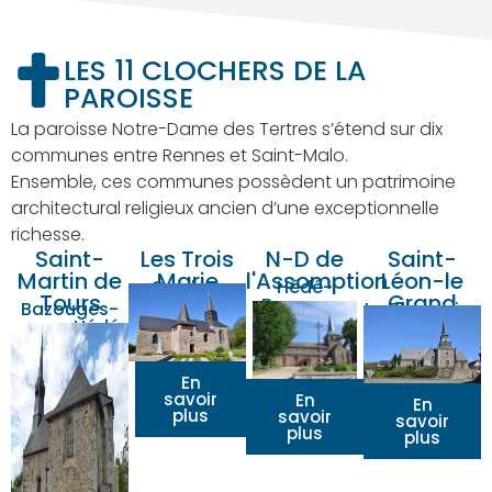
LES 11 CLOCHERS DE LA
PAROISSE
La paroisse Notre-Dame des Tertres s’étend sur dix
communes entre Rennes et Saint-Malo.
Ensemble, ces communes possèdent un patrimoine
architectural religieux ancien d’une exceptionnelle
richesse.
Saint-
Les Trois
N-D de
Saint-
Martin de
Marie
l'Assomption
Léon-le
Cardroc
Hédé-
Tours
Grand
Bazouges
Bazouges-
La Baussaine
sous-Hédé
En
savoir
En
En
plus
savoir
savoir
plus
plus