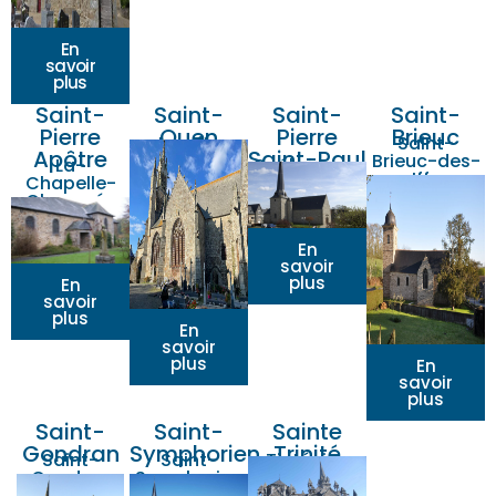
En
savoir
plus
Saint-
Saint-
Saint-
Saint-
Pierre
Ouen
Pierre
Brieuc
Les Iffs
Saint-
Apôtre
Saint-Paul
Brieuc-des-
La-
Québriac
Iffs
Chapelle-
Chaussée
En
savoir
plus
En
savoir
plus
En
savoir
plus
En
savoir
plus
Saint-
Saint-
Sainte
Gondran
Symphorien
Trinité
Saint-
Saint-
Tinténiac
Gondran
Symphorien