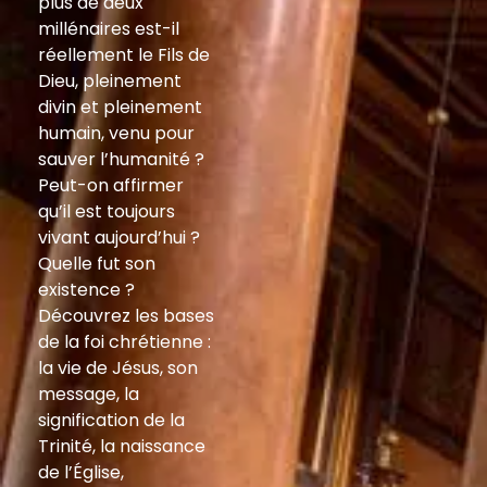
plus de deux
millénaires est-il
réellement le Fils de
Dieu, pleinement
divin et pleinement
humain, venu pour
sauver l’humanité ?
Peut-on affirmer
qu’il est toujours
vivant aujourd’hui ?
Quelle fut son
existence ?
Découvrez les bases
de la foi chrétienne :
la vie de Jésus, son
message, la
signification de la
Trinité, la naissance
de l’Église,