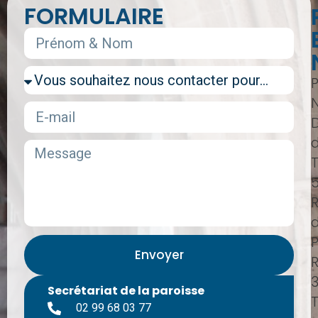
FORMULAIRE
T
P
Envoyer
Secrétariat de la paroisse
T
02 99 68 03 77