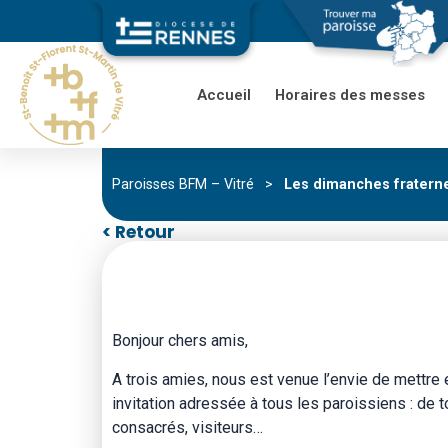
Accueil
Horaires des messes
Paroisses BFM – Vitré
>
Les dimanches fratern
< Retour
Bonjour chers amis,
A trois amies, nous est venue l’envie de mettre
invitation adressée à tous les paroissiens : de 
consacrés, visiteurs…