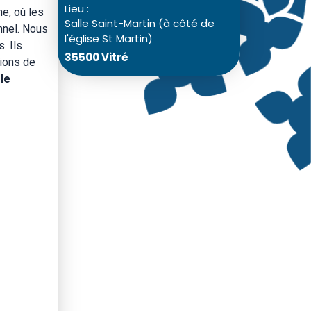
Lieu :
he, où les
Salle Saint-Martin (à côté de
nnel. Nous
l'église St Martin)
. Ils
35500 Vitré
sions de
u
le