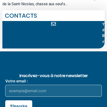
de la Saint-Nicolas, chasse aux oeufs…
CONTACTS
Yo
de
BA
af
Inscrivez-vous à notre newsletter
Votre email :
S'inscrire