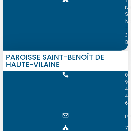
19
ru
Sa
Ma
–
35
Ba
PAROISSE SAINT-BENOÎT DE
HAUTE-VILAINE
02
99
49
42
65
pa
7,