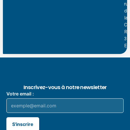
ru
de
la
Cr
Ro
35
Er
Inscrivez-vous à notre newsletter
Votre email :
S'inscrire