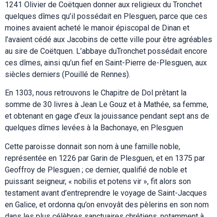
1241 Olivier de Coëtquen donner aux religieux du Tronchet
quelques dîmes qu’il possédait en Plesguen, parce que ces
moines avaient acheté le manoir épiscopal de Dinan et
l’avaient cédé aux Jacobins de cette ville pour être agréables
au sire de Coëtquen. L’abbaye duTronchet possédait encore
ces dîmes, ainsi qu’un fief en Saint-Pierre de-Plesguen, aux
siècles derniers (Pouillé de Rennes).
En 1303, nous retrouvons le Chapitre de Dol prêtant la
somme de 30 livres à Jean Le Gouz et à Mathée, sa femme,
et obtenant en gage d’eux la jouissance pendant sept ans de
quelques dîmes levées à la Bachonaye, en Plesguen
Cette paroisse donnait son nom à une famille noble,
représentée en 1226 par Garin de Plesguen, et en 1375 par
Geoffroy de Plesguen ; ce dernier, qualifié de noble et
puissant seigneur, « nobilis et potens vir », fit alors son
testament avant d’entreprendre le voyage de Saint-Jacques
en Galice, et ordonna qu’on envoyât des pèlerins en son nom
dans les plus célèbres sanctuaires chrétiens, notamment à