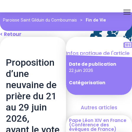
Paroisse Saint Gilduin du Combournais
>
Fin de Vie
< Retour
Infos pratique de l'article
Proposition
Date de publication
22 juin 2026
d’une
neuvaine de
Catégorisation
prière du 21
au 29 juin
Autres articles
2026,
Pape Léon XIV en France
(Conférence des
avant le vote
évêques de France)